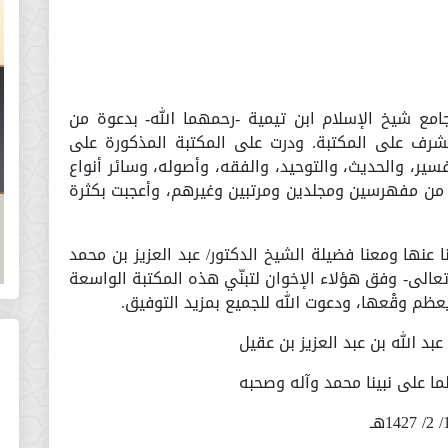
امع شيخ الإسلام ابن تيمية -رحمهما الله- بدعوة من
مشرف على المكتبة. ودرت على المكتبة المذكورة على
ير، والحديث، والتوحيد، والفقه، وأصوله، وسائر أنواع
 من مفهرسين ومجلدين ومرتبين وغيرهم، وأعجبت بكثرة
عنها ومعنا فضيلة الشيخ الدكتور/ عبد العزيز بن محمد
تعالى- وفق هؤلاء الإخوان لتبنّي هذه المكتبة الواسعة
عظم وقْعها، ودعوت الله للجميع بمزيد التوفيق.
 عبد الله بن عبد العزيز بن عقيل
ما على نبينا محمد وآله وصحبه
14هـ