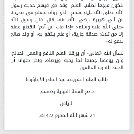
لتكون مرجعا لطلاب العلم، وقد حق فيهم حديث رسول
الله -صلى الله عليه وسلم- الذي رواه مسلم في صحيحه
عن أبي هريرة -رضي الله عنه- قال: قال رسول الله
-صلى الله عليه وسلم-: «إذا مات ابن آدم؛ انقطع عمله
إلا من ثلاث: صدقة جارية، أو علم ينتفع به، أو ولد صالح
يدعو له».
نسأل الله -تعالى- أن يرزقنا العلم النافع والعمل الصالح،
وأن يوفقنا جميعا لما يحبه ويرضاه. وآخر دعوانا أن
الحمد لله رب العالمين.
طالب العلم الشريف: عبد القادر الأرناؤوط
خادم السنة النبوية بدمشق
الرياض
24 شهر الله المحرم 1422هـ