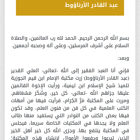
عبد القادر الأرناؤوط
بسم الله الرحمن الرحيم. الحمد لله رب العالمين، والصلاة
السلام على أشرف المرسلين، وعلى آله وصحبه أجمعين.
وبعد:
فإني أنا العبد الفقير إلى الله -تعالى- العلي القدير
(عبد القادر الأرناؤوط) زرت مكتبة الإمام ابن قيم الجوزية
تلميذ شيخ الإسلام ابن تيمية، ورأيت الإخوة القائمين
عليها جزاهم الله -تعالى- كل خير، وشَكَرَ مَسْعَاهم.
ومررت على المكتبة مَرَّ الكِرَام، فرأيت فيها من أمهات
الكتب العلمية في كل فن من فنون العلم، وقد تكون
فيها بعض الكتب من النوادر التي يَستفيد منها طالب
العلم ولا يجدها في المكتبات الخاصة سريعا، فيجلس
في المكتبة ينتفع بها. وجزى الله كل خير أهل الخير
الذين تبرعوا ودفعوا الأموال لإنشاء هذه المكتبة؛